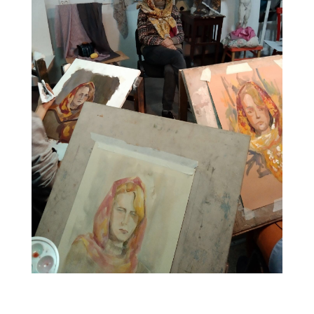
C6A69B66-1EC7-4FC2-9EC4-98C5A308FCDB