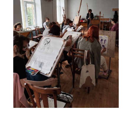
4EEAE683-4FE0-473C-9E4D-58202F26AF39