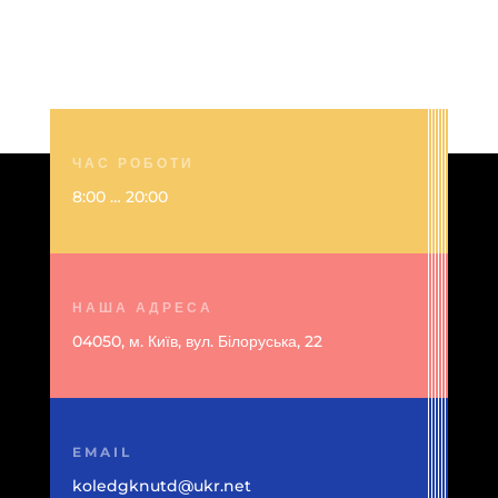
ЧАС РОБОТИ
8:00 … 20:00
НАША АДРЕСА
04050, м. Київ, вул. Білоруська, 22
EMAIL
koledgknutd@ukr.net