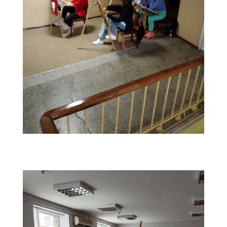
8CF4F40B-DB17-416B-9855-B757FEAB16C9