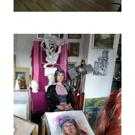
74466CE1-1F65-49A7-A5E6-D8D878CF5E09