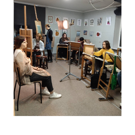
657309A6-E0FB-48D8-8FA4-37CF0D15CDC5