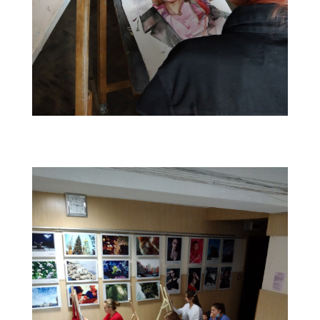
529E107A-BAC3-4897-A744-298568792774