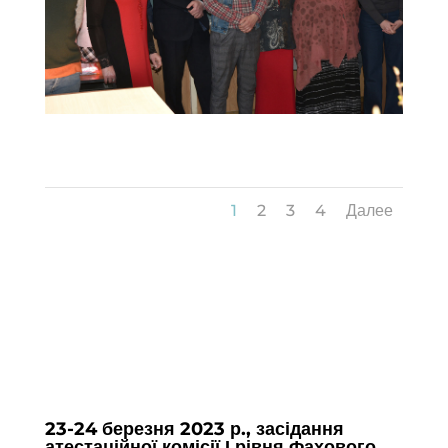
Засідання-атестаційної-комісії-(19)
1
2
3
4
Далее
23-24 березня 2023 р., засідання
атестаційної комісії І рівня Фахового