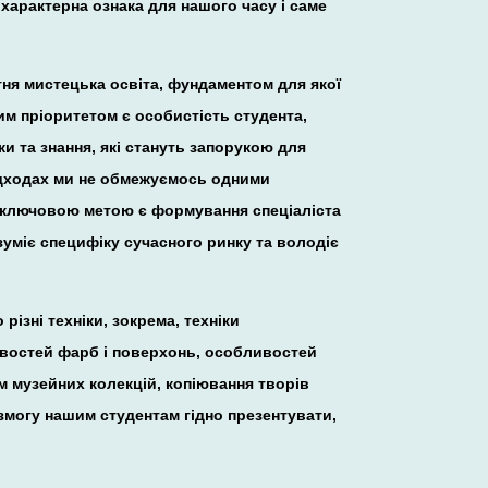
характерна ознака для нашого часу і саме
ня мистецька освіта, фундаментом для якої
им пріоритетом є особистість студента,
и та знання, які стануть запорукою для
 підходах ми не обмежуємось одними
ю ключовою метою є формування спеціаліста
зуміє специфіку сучасного ринку та володіє
ізні техніки, зокрема, техніки
тивостей фарб і поверхонь, особливостей
ям музейних колекцій, копіювання творів
змогу нашим студентам гідно презентувати,