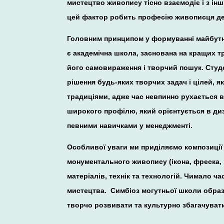
мистецтво живопису тісно взаємодіє і з ін
цей фактор робить професію живописця д
Головним принципом у формуванні майбутні
є академічна школа, заснована на кращих т
його самовираження і творчий пошук. Студе
рішення будь-яких творчих задач і цілей, 
традиціями, адже час невпинно рухається 
широкого профілю, який орієнтується в диз
певними навичками у менеджменті.
Особливої уваги ми приділяємо композиції я
монументального живопису (ікона, фреска, 
матеріалів, технік та технологій. Чимало 
мистецтва. Симбіоз могутньої школи образо
творчо розвивати та культурно збагачувати