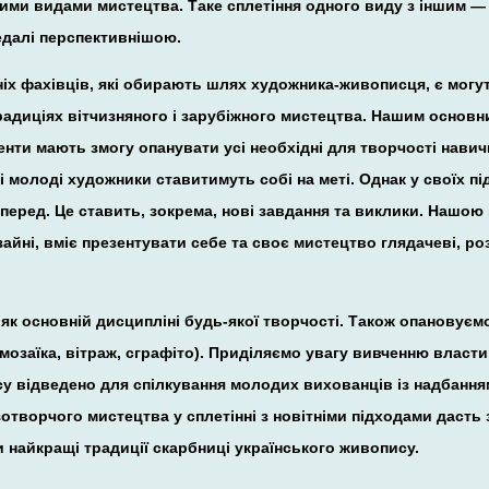
шими видами мистецтва. Таке сплетіння одного виду з іншим — 
едалі перспективнішою.
х фахівців, які обирають шлях художника-живописця, є могут
радиціях вітчизняного і зарубіжного мистецтва. Нашим основн
нти мають змогу опанувати усі необхідні для творчості навичк
які молоді художники ставитимуть собі на меті. Однак у своїх
вперед. Це ставить, зокрема, нові завдання та виклики. Нашо
айні, вміє презентувати себе та своє мистецтво глядачеві, ро
к основній дисципліні будь-якої творчості. Також опановуємо р
мозаїка, вітраж, сграфіто). Приділяємо увагу вивченню влас
часу відведено для спілкування молодих вихованців із надбанн
творчого мистецтва у сплетінні з новітніми підходами дасть 
 найкращі традиції скарбниці українського живопису.