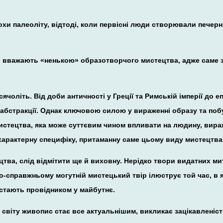
похи палеоліту, відтоді, коли первісні люди створювали печер
вважають «ненькою» образотворчого мистецтва, адже саме з 
оліть. Від доби античності у Греції та Римській імперії до е
 абстракції. Однак ключовою силою у вираженні образу та побу
истецтва, яка може суттєвим чином впливати на людину, вираж
характерну специфіку, притаманну саме цьому виду мистецтв
цтва, слід відмітити ще й виховну. Нерідко твори видатних 
о-справжньому могутній мистецький твір ілюструє той час, в 
 стають провідником у майбутнє.
 світу живопис стає все актуальнішим, викликає зацікавленіс