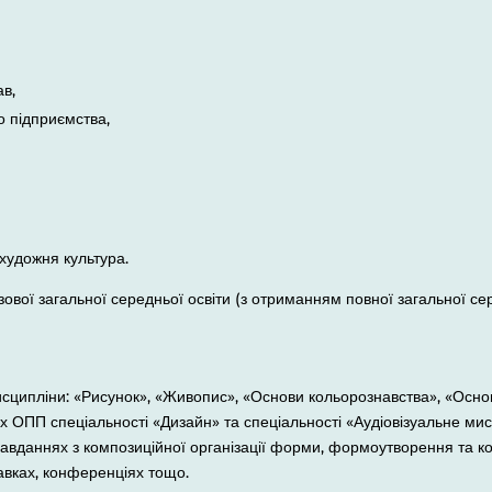
в,
 підприємства,
 художня культура.
зової загальної середньої освіти (з отриманням повної загальної сер
исципліни: «Рисунок», «Живопис», «Основи кольорознавства», «Осно
сіх ОПП спеціальності «Дизайн» та спеціальності «Аудіовізуальне ми
 завданнях з композиційної організації форми, формоутворення та к
авках, конференціях тощо.