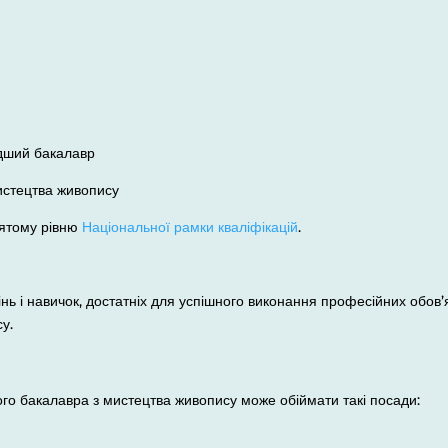
одший бакалавр
истецтва живопису
’ятому рівню
Національної рамки кваліфікацій
.
ь і навичок, достатніх для успішного виконання професійних обов’я
у.
ого бакалавра
з мистецтва живопису
може обіймати такі посади: