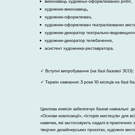
виконавець художньо-оформлюваних робіт,
художник-виконавець,
художник-оформлювач,
художник-оформлювач театралізованих виста
художник-декоратор театрально-видовищного
художник-декоратор телебачення,
асистент художника-реставратора.
✓ Вступні випробування (на базі базової ЗСО):
✓ Термін навчання: 3 роки 10 місяців на базі ба
Циклова комісія забезпечує базові навчальні д
«Основи композиції», «Історія мистецтв» для в
навички, які застосовують надалі в практичних
творчих дизайнерських проєктах, художніх вист