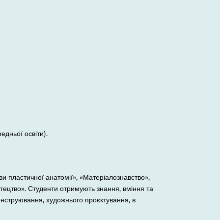
едньої освіти).
ви пластичної анатомії», «Матеріалознавство»,
стецтво». Студенти отримують знання, вміння та
онструювання, художнього проєктування, в