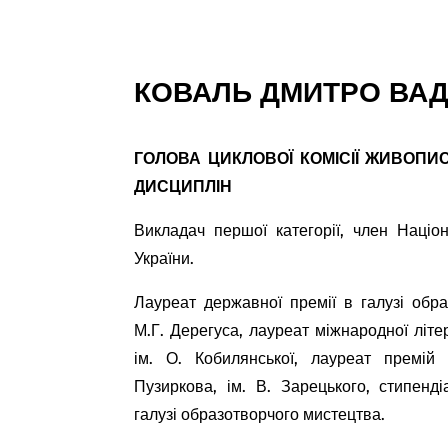
КОВАЛЬ ДМИТРО ВА
ГОЛОВА ЦИКЛОВОЇ КОМІСІЇ ЖИВОПИ
ДИСЦИПЛІН
Викладач першої категорії, член Націон
України.
Лауреат державної премії в галузі обра
М.Г. Дерегуса, лауреат міжнародної літе
ім. О. Кобилянської, лауреат премій 
Пузиркова, ім. В. Зарецького, стипенд
галузі образотворчого мистецтва.