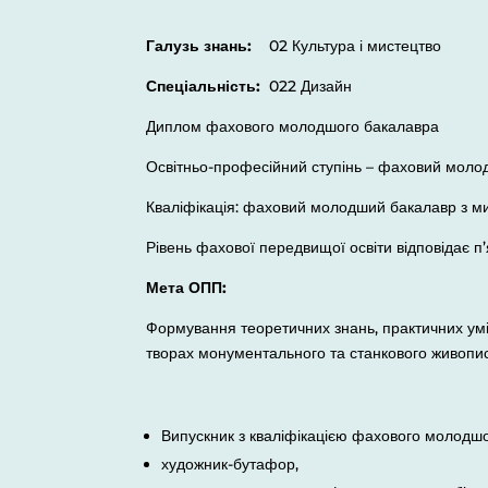
Галузь знань:
02 Культура і мистецтво
Спеціальність:
022 Дизайн
Диплом фахового молодшого бакалавра
Освітньо-професійний ступінь – фаховий мол
Кваліфікація: фаховий молодший бакалавр з м
Рівень фахової передвищої освіти відповідає п
Мета ОПП:
Формування теоретичних знань, практичних умін
творах монументального та станкового живопис
Випускник з кваліфікацією фахового молодш
художник-бутафор,