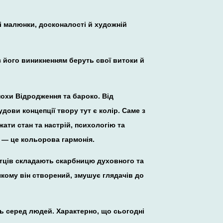
ні малюнки, досконалості й художній
його виникненням беруть свої витоки й
похи Відродження та бароко. Від
дови концепції твору тут є колір. Саме з
ати стан та настрій, психологію та
а — це кольорова гармонія.
митців складають скарбницю духовного та
якому він створений, змушує глядачів до
ть серед людей. Характерно, що сьогодні