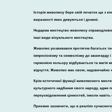
Історія живопису бере свій початок ще з е
виразності яких дивуються і донині.
Недарма мистецтво живопису справедливо 
інші види візуального мистецтва.
Живопис розвивався протягом багатьох тисяч
імпресіонізму та символізму до авангарду і
гармонією кольору відбувається та магія м
відчуття. Живопис має свою, надзвичайно 
Крім естетичної функції живописного мисте
культурного надбання свого народу, адже п
переусвідомлення цінностей, інколи навіть
Приємно зазначити, що в реаліях сучасного