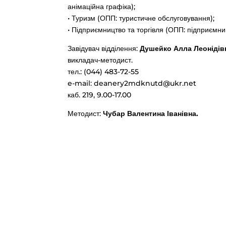
анімаційна графіка);
• Туризм (ОПП: туристичне обслуговування);
• Підприємництво та торгівля (ОПП: підприємниц
Завідувач відділення:
Душейко Алла Леонідів
викладач-методист.
тел.: (044) 483-72-55
e-mail:
deanery2mdknutd@ukr.net
каб. 219, 9.00-17.00
Методист:
Чубар Валентина Іванівна.