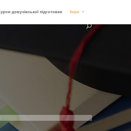
Курси довузівської підготовки
Інше