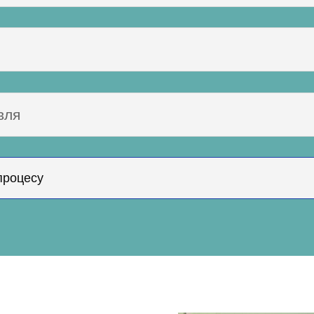
вля
 процесу