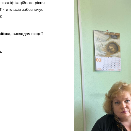
о-кваліфікаційного рівня
1-ти класів забезпечує
:
іївна
, викладач вищої
.