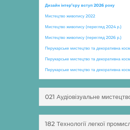
Дизайн інтер’єру вступ 2026 року
Мистецтво живопису 2022
Мистецтво живопису (перегляд 2024 р.)
Мистецтво живопису (перегляд 2026 р.)
р.
Перукарське мистецтво та декоративна кос
Перукарське мистецтво
та декоративна косм
Перукарське мистецтво та декоративна косм
021 Аудіовізуальне мистецтв
182 Технології легкої промис