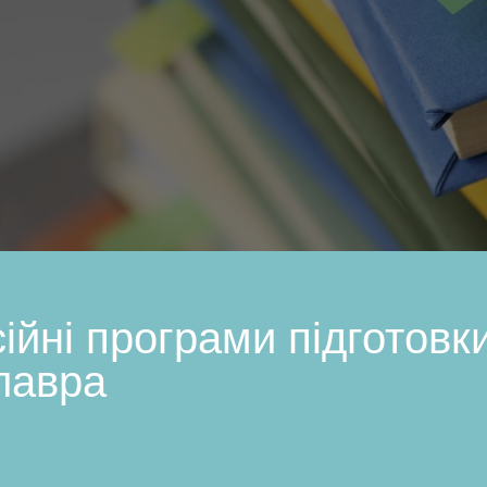
ійні програми підготовк
лавра