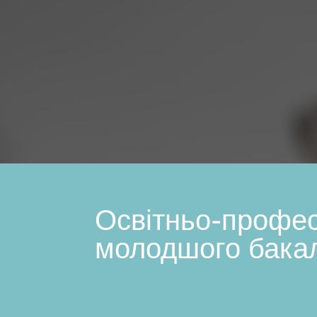
Освітньо-профес
молодшого бака