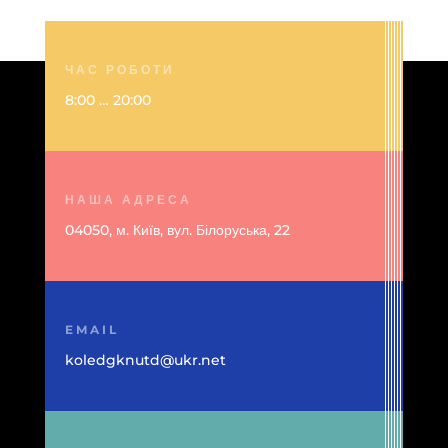
ЧАС РОБОТИ
8:00 … 20:00
НАША АДРЕСА
04050, м. Київ, вул. Білоруська, 22
EMAIL
koledgknutd@ukr.net