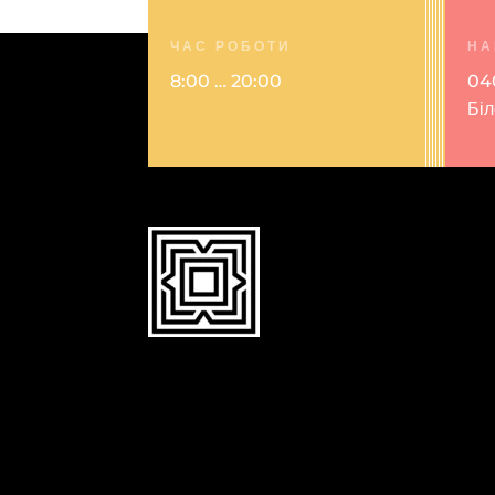
ЧАС РОБОТИ
НА
8:00 … 20:00
040
Біл