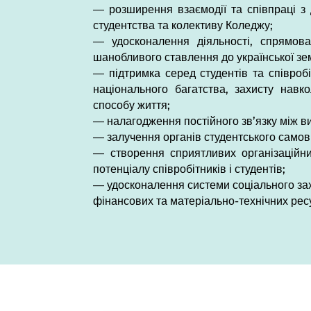
— розширення взаємодії та співпраці з 
студентства та колективу Коледжу;
— удосконалення діяльності, спрямован
шанобливого ставлення до української зем
— підтримка серед студентів та співроб
національного багатства, захисту навк
способу життя;
— налагодження постійного зв’язку між 
— залучення органів студентського самов
— створення сприятливих організаційних
потенціалу співробітників і студентів;
— удосконалення системи соціального зах
фінансових та матеріально-технічних рес