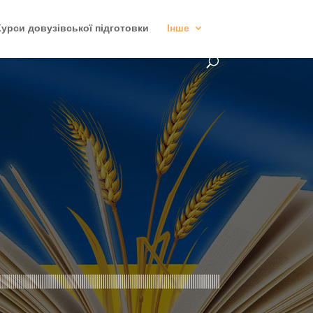
Курси довузівської підготовки
Інше