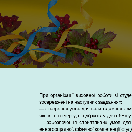
При організації виховної роботи зі ст
зосереджені на наступних завданнях:
— створення умов для налагодження комун
які, в свою чергу, є підґрунтям для обмі
— забезпечення сприятливих умов для 
енергоощадної, фізичної компетенції студе