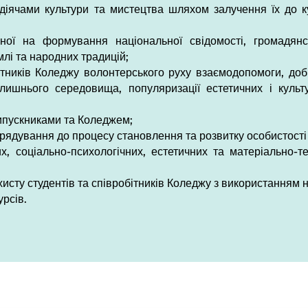
діячами культури та мистецтва шляхом залучення їх до ку
ої на формування національної свідомості, громадянсько
лі та народних традицій;
ітників Коледжу волонтерського руху взаємодопомоги, до
олишнього середовища, популяризації естетичних і культ
випускниками та Коледжем;
рядування до процесу становлення та розвитку особистості
, соціально-психологічних, естетичних та матеріально-т
исту студентів та співробітників Коледжу з використанням 
урсів.