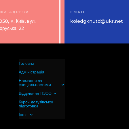
ША АДРЕСА
EMAIL
50, м. Київ, вул.
koledgknutd@ukr.net
оруська, 22
Головна
Адміністрація
Навчання за
спеціальностями
Відділення ПЗСО
Курси довузівської
підготовки
Інше