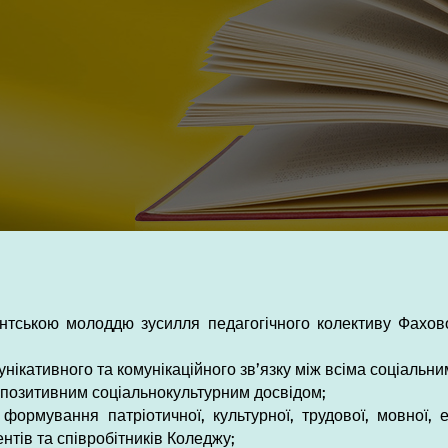
удентською молоддю зусилля педагогічного колективу Фахо
ікативного та комунікаційного зв’язку між всіма соціальн
ну позитивним соціальнокультурним досвідом;
формування патріотичної, культурної, трудової, мовної
нтів та співробітників Коледжу;