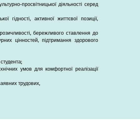
льтурно-просвітницької діяльності серед
ї гідності, активної життєвої позиції,
брозичливості, бережливого ставлення до
урних цінностей, підтримання здорового
 студента;
ехнічних умов для комфортної реалізації
наявних трудових,