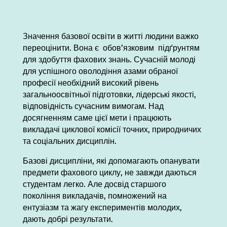
Значення базової освіти в житті людини важко
переоцінити. Вона є обов’язковим підґрунтям
для здобуття фахових знань. Сучасній молоді
для успішного оволодіння азами обраної
професії необхідний високий рівень
загальноосвітньої підготовки, лідерські якості,
відповідність сучасним вимогам. Над
досягненням саме цієї мети і працюють
викладачі циклової комісії точних, природничих
та соціальних дисциплін.
Базові дисципліни, які допомагають опанувати
предмети фахового циклу, не завжди даються
студентам легко. Але досвід старшого
покоління викладачів, помножений на
ентузіазм та жагу експериментів молодих,
дають добрі результати.