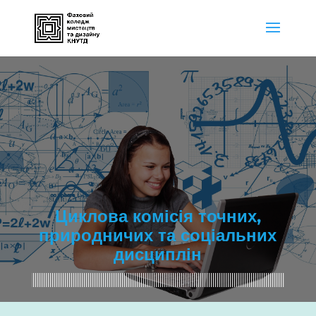
Циклова комісія точних,
природничих та соціальних
дисциплін