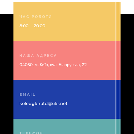
ЧАС РОБОТИ
8:00 … 20:00
НАША АДРЕСА
04050, м. Київ, вул. Білоруська, 22
EMAIL
koledgknutd@ukr.net
ТЕЛЕФОН