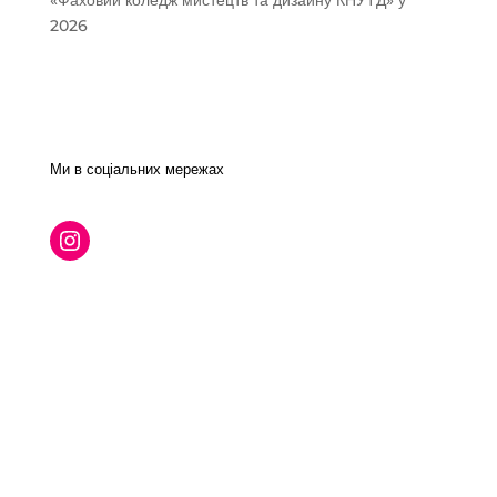
«Фаховий коледж мистецтв та дизайну КНУТД» у
2026
Свежие комментарии
Нет комментариев для просмотра.
Ми в соціальних мережах
Ошибка RSS:
A feed could not be found at
`https://mon.gov.ua/ua/news`; the status code is
`403` and content-type is `text/html;
charset=UTF-8`